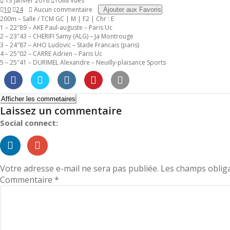
13 janvier 2018
1088 Vues
l’article
10
24
Aucun commentaire
Ajouter aux Favoris
200m – Salle / TCM GC | M | F2 | Chr : E
1 – 22″89 – AKE Paul-auguste – Paris Uc
2 – 23″43 – CHERIFI Samy (ALG) – Ja Montrouge
3 – 24″87 – AHO Ludovic – Stade Francais (paris)
4 – 25″02 – CARRE Adrien – Paris Uc
5 – 25″41 – DURIMEL Alexandre – Neuilly-plaisance Sports
Afficher les commetaires
Laissez un commentaire
Social connect:
Votre adresse e-mail ne sera pas publiée.
Les champs obliga
Commentaire
*