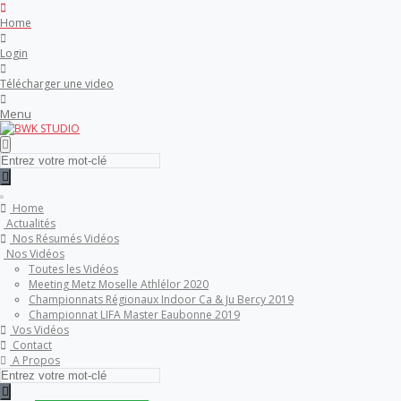
Toutes Les Vidéos
Home
Login
Meeting Metz Moselle Athlélor
2020
Télécharger une video
Menu
Championnats Régionaux Indoor
Ca & Ju Bercy 2019
Championnat LIFA Master
Eaubonne 2019
Home
Actualités
Nos Résumés Vidéos
Nos Vidéos
Toutes les Vidéos
Meeting Metz Moselle Athlélor 2020
Championnats Régionaux Indoor Ca & Ju Bercy 2019
Championnat LIFA Master Eaubonne 2019
Vos Vidéos
Contact
A Propos