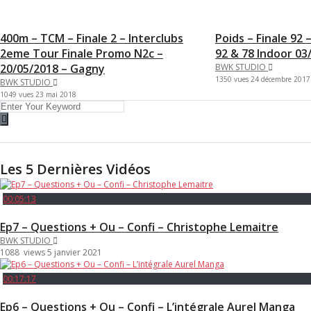
400m – TCM – Finale 2 – Interclubs
Poids – Finale 92
2eme Tour Finale Promo N2c –
92 & 78 Indoor 0
20/05/2018 – Gagny
BWK STUDIO
1350 vues
24 décembre 2017
BWK STUDIO
1049 vues
23 mai 2018
Les 5 Dernières Vidéos
00:05:13
Ep7 – Questions + Ou – Confi – Christophe Lemaitre
BWK STUDIO
1088 views
5 janvier 2021
00:17:17
Ep6 – Questions + Ou – Confi – L’intégrale Aurel Manga