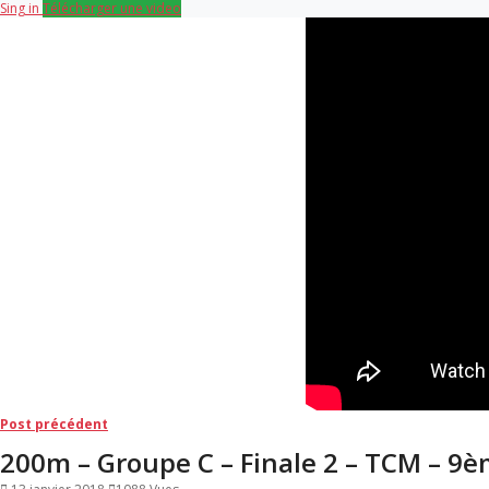
Sing in
Télécharger une video
Navigation
Post
Post précédent
précédent:
200m – Groupe C – Finale 2 – TCM – 9
de