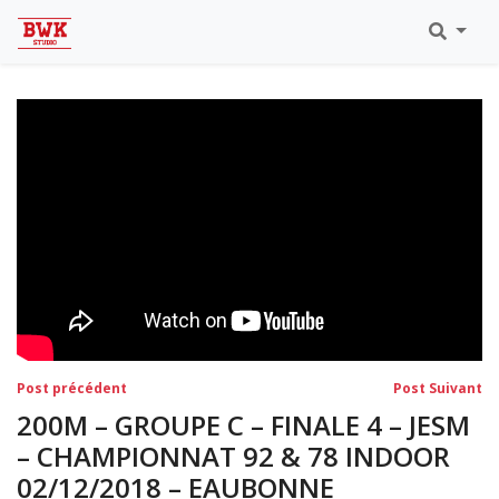
Toutes Les Vidéos
Meeting Metz Moselle Athlélor
2020
Championnats Régionaux Indoor
Ca & Ju Bercy 2019
Championnat LIFA Master
Eaubonne 2019
Navigation
Post
Po
Post précédent
Post Suivant
précédent:
su
de
200M – GROUPE C – FINALE 4 – JESM
l’article
– CHAMPIONNAT 92 & 78 INDOOR
02/12/2018 – EAUBONNE