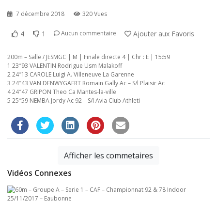
7 décembre 2018
320 Vues
4
1
Ajouter aux Favoris
Aucun commentaire
200m – Salle / JESMGC | M | Finale directe 4 | Chr : E | 15:59
1 23″93 VALENTIN Rodrigue Usm Malakoff
2 24″13 CAROLE Luigi A. Villeneuve La Garenne
3 24″43 VAN DENWYGAERT Romain Gally Ac – S/l Plaisir Ac
4 24″47 GRIPON Theo Ca Mantes-la-ville
5 25″59 NEMBA Jordy Ac 92 – S/l Avia Club Athleti
Afficher les commetaires
Vidéos Connexes