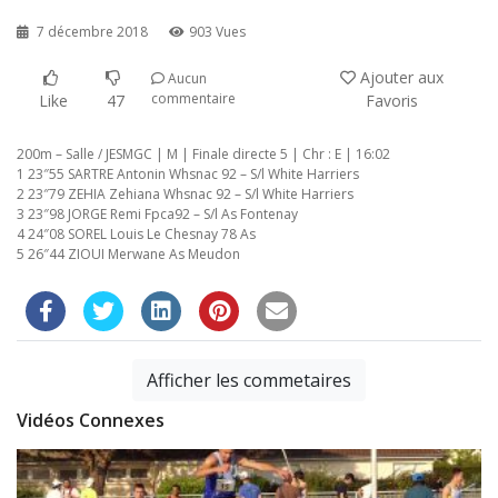
7 décembre 2018
903 Vues
Ajouter aux
Aucun
commentaire
Like
47
Favoris
200m – Salle / JESMGC | M | Finale directe 5 | Chr : E | 16:02
1 23″55 SARTRE Antonin Whsnac 92 – S/l White Harriers
2 23″79 ZEHIA Zehiana Whsnac 92 – S/l White Harriers
3 23″98 JORGE Remi Fpca92 – S/l As Fontenay
4 24″08 SOREL Louis Le Chesnay 78 As
5 26″44 ZIOUI Merwane As Meudon
Afficher les commetaires
Vidéos Connexes