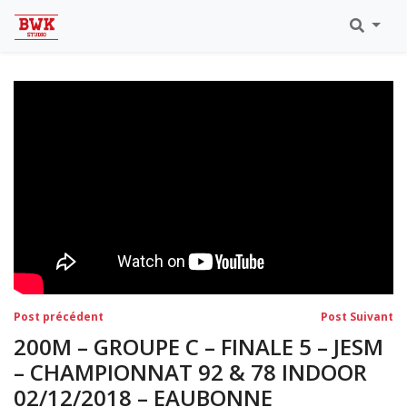
Toutes Les Vidéos
Meeting Metz Moselle Athlélor
2020
Championnats Régionaux Indoor
Ca & Ju Bercy 2019
Championnat LIFA Master
Eaubonne 2019
Navigation
Post
Po
Post précédent
Post Suivant
précédent:
su
de
200M – GROUPE C – FINALE 5 – JESM
l’article
– CHAMPIONNAT 92 & 78 INDOOR
02/12/2018 – EAUBONNE