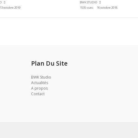
IO
BWK STUDIO
13 octobre 2019
1535 vues
16 octobre 2018
Plan Du Site
BWK Studio
Actualités
A propos
Contact