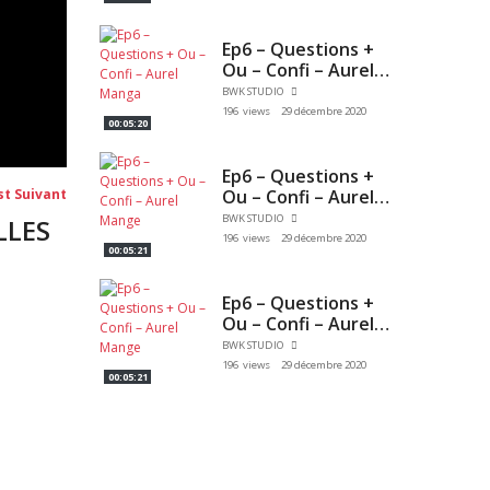
Ep6 – Questions +
Ou – Confi – Aurel
Manga
BWK STUDIO
196 views
29 décembre 2020
00:05:20
Ep6 – Questions +
Post
Ou – Confi – Aurel
st Suivant
suivant:
Mange
BWK STUDIO
LLES
196 views
29 décembre 2020
00:05:21
Ep6 – Questions +
Ou – Confi – Aurel
Mange
BWK STUDIO
196 views
29 décembre 2020
00:05:21