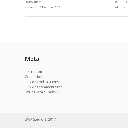
BWK STUDIO
BWK STUD
212 vues
7 décembre 2018
744 vues
Méta
Inscription
Connexion
Flux des publications
Flux des commentaires
Site de WordPress-FR
BWK Studio © 2017