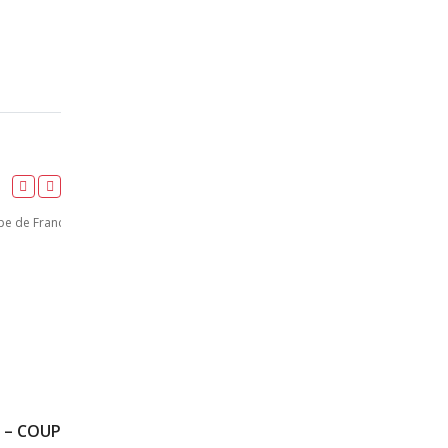
4X1000M – FINALE – CAM – COUPE DE FRANCE DE RELAIS – 13/10/2018 – OBERNAI