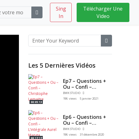
Sing
Télécharger Une
In
Video
Les 5 Dernières Vidéos
Ep7 – Questions +
Ou – Confi –
Christophe
BWK STUDIO
Lemaitre
196 views
5 janvier 2021
00:05:13
Ep6 – Questions +
Ou – Confi –
L’intégrale Aurel
BWK STUDIO
Manga
196 views
31 décembre 2020
00:17:17