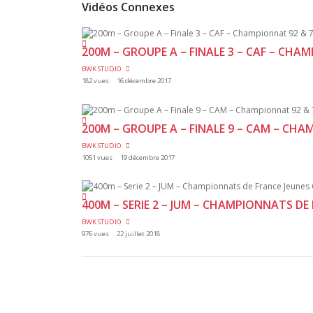
Vidéos Connexes
200M – GROUPE A – FINALE 3 – CAF – CHA
BWK STUDIO
182 vues
16 décembre 2017
200M – GROUPE A – FINALE 9 – CAM – CH
BWK STUDIO
1051 vues
19 décembre 2017
400M – SERIE 2 – JUM – CHAMPIONNATS DE 
BWK STUDIO
976 vues
22 juillet 2018