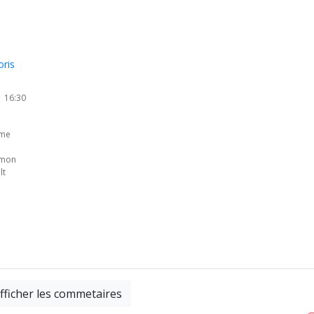
oris
| 16:30
sme
rmon
lt
fficher les commetaires