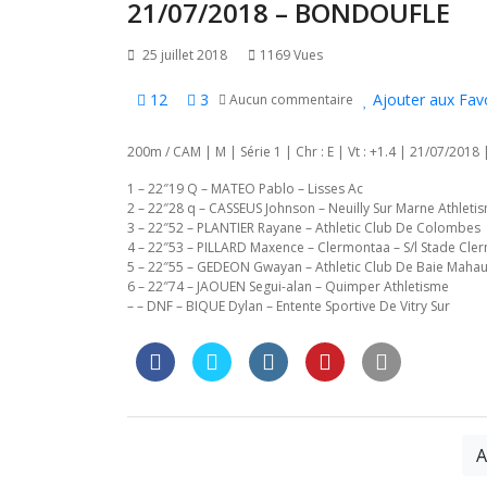
l’article
21/07/2018 – BONDOUFLE
25 juillet 2018
1169 Vues
12
3
Ajouter aux Fav
Aucun commentaire
200m / CAM | M | Série 1 | Chr : E | Vt : +1.4 | 21/07/2018 
1 – 22″19 Q – MATEO Pablo – Lisses Ac
2 – 22″28 q – CASSEUS Johnson – Neuilly Sur Marne Athleti
3 – 22″52 – PLANTIER Rayane – Athletic Club De Colombes
4 – 22″53 – PILLARD Maxence – Clermontaa – S/l Stade Cle
5 – 22″55 – GEDEON Gwayan – Athletic Club De Baie Mahau
6 – 22″74 – JAOUEN Segui-alan – Quimper Athletisme
– – DNF – BIQUE Dylan – Entente Sportive De Vitry Sur
A