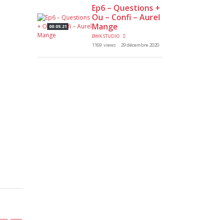
Ep6 – Questions +
Ou – Confi – Aurel
Mange
00:05:21
BWK STUDIO
1169 views
29 décembre 2020