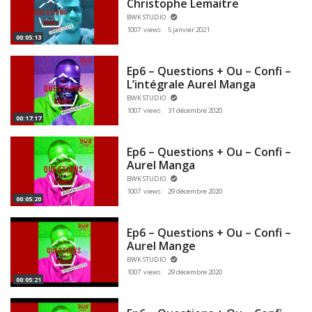
Christophe Lemaitre
BWK STUDIO
1007 views
5 janvier 2021
00:05:13
Ep6 – Questions + Ou – Confi –
L’intégrale Aurel Manga
BWK STUDIO
1007 views
31 décembre 2020
00:17:17
Ep6 – Questions + Ou – Confi –
Aurel Manga
BWK STUDIO
1007 views
29 décembre 2020
00:05:20
Ep6 – Questions + Ou – Confi –
Aurel Mange
BWK STUDIO
1007 views
29 décembre 2020
00:05:21