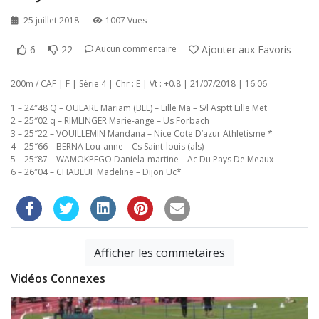
25 juillet 2018
1007 Vues
6
22
Ajouter aux Favoris
Aucun commentaire
200m / CAF | F | Série 4 | Chr : E | Vt : +0.8 | 21/07/2018 | 16:06
1 – 24″48 Q – OULARE Mariam (BEL) – Lille Ma – S/l Asptt Lille Met
2 – 25″02 q – RIMLINGER Marie-ange – Us Forbach
3 – 25″22 – VOUILLEMIN Mandana – Nice Cote D’azur Athletisme *
4 – 25″66 – BERNA Lou-anne – Cs Saint-louis (als)
5 – 25″87 – WAMOKPEGO Daniela-martine – Ac Du Pays De Meaux
6 – 26″04 – CHABEUF Madeline – Dijon Uc*
Afficher les commetaires
Vidéos Connexes