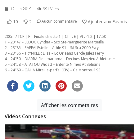
12 juin 2019
991 Vues
10
2
Ajouter aux Favoris
Aucun commentaire
200m / TCF | F | Finale directe 1 | Chr : E | Vt : -1.2 | 17:50
1 – 23″47 – LEDUC Cynthia – Sco Ste-marguerite Marseille
2 – 23″85 – RAFFAI Estelle – Athle 91 – S/l Sca 2000 Evry
3 – 23″86 – TRYNKLER Elise – Ec Orleans Cercle Jules Ferry
4 – 24″50 – DIARRA Elea mariama – Decines Meyzieu Athletisme
5 – 24″58 – ATATOU Wided – Entente Nimes Athletisme
6 – 24″69 – GAHA Mireille-parfai (CIV) – Ca Montreuil 93
Afficher les commetaires
Vidéos Connexes