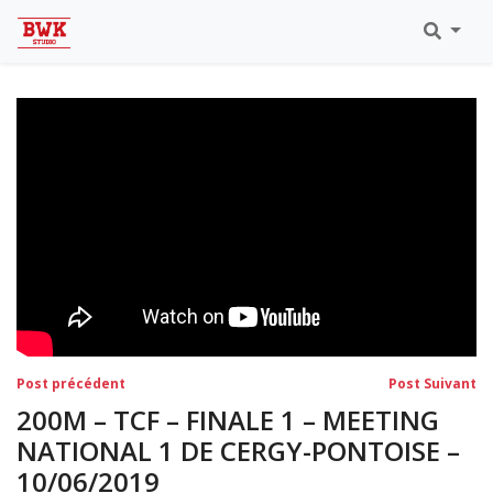
Toutes Les Vidéos
Meeting Metz Moselle Athlélor
2020
Championnats Régionaux Indoor
Ca & Ju Bercy 2019
Championnat LIFA Master
Eaubonne 2019
Navigation
Post
Po
Post précédent
Post Suivant
précédent:
su
de
200M – TCF – FINALE 1 – MEETING
l’article
NATIONAL 1 DE CERGY-PONTOISE –
10/06/2019