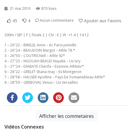
21 mai 2019
870 Vues
45
4
Ajouter aux Favoris
Aucun commentaire
200m / SEF | F | Finale 2 | Chr : E | Vt : +1.4 | 14:12
1 – 26″22 – BIKELEL Anne – Ac Paris-joinville
2 – 26″24 – BEAUDOIN Margot – Athle 78 *
3 – 26″50 – COUTRIS Nell – Athle 92*
4 – 27″23 – NGOUAH BEAUD Nayalie – Us Ivry
5 – 27″24 – DIABATE Cherifa – Essonne Athletic*
6 – 28″22 – GRELET Shana-may – Es Montgeron
7 – 28″58 – HAUSER Apolline – Pays De Fontainebleau Athle*
8 – 28″59 – GREBOVAL Venus – Ua Versailles
Afficher les commetaires
Vidéos Connexes