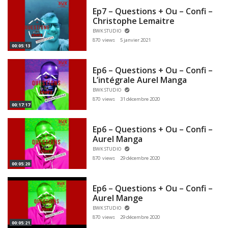
Ep7 – Questions + Ou – Confi –
Christophe Lemaitre
BWK STUDIO
870 views
5 janvier 2021
00:05:13
Ep6 – Questions + Ou – Confi –
L’intégrale Aurel Manga
BWK STUDIO
870 views
31 décembre 2020
00:17:17
Ep6 – Questions + Ou – Confi –
Aurel Manga
BWK STUDIO
870 views
29 décembre 2020
00:05:20
Ep6 – Questions + Ou – Confi –
Aurel Mange
BWK STUDIO
870 views
29 décembre 2020
00:05:21