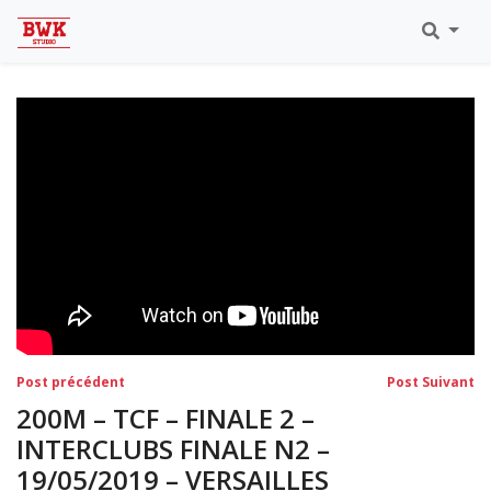
Toutes Les Vidéos
Meeting Metz Moselle Athlélor
2020
Championnats Régionaux Indoor
Ca & Ju Bercy 2019
Championnat LIFA Master
Eaubonne 2019
Navigation
Post
Po
Post précédent
Post Suivant
précédent:
su
de
200M – TCF – FINALE 2 –
l’article
INTERCLUBS FINALE N2 –
19/05/2019 – VERSAILLES