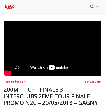
Toutes Les Vidéos
Meeting Metz Moselle Athlélor
2020
Championnats Régionaux Indoor
Ca & Ju Bercy 2019
Championnat LIFA Master
Eaubonne 2019
Navigation
Post
Po
Post précédent
Post Suivant
précédent:
su
de
200M – TCF – FINALE 3 –
l’article
INTERCLUBS 2EME TOUR FINALE
PROMO N2C – 20/05/2018 – GAGNY