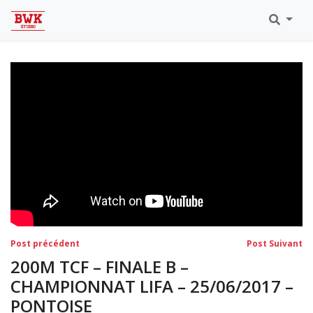
Toutes Les Vidéos
Meeting Metz Moselle Athlélor
2020
Championnats Régionaux Indoor
Ca & Ju Bercy 2019
Championnat LIFA Master
Eaubonne 2019
Navigation
Post
Po
Post précédent
Post Suivant
précédent:
su
de
200M TCF – FINALE B –
l’article
CHAMPIONNAT LIFA – 25/06/2017 –
PONTOISE