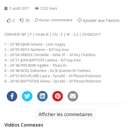
5 août 2017
1222 Vues
2
35
Ajouter aux Favoris
Aucun commentaire
200m/ESF SEF | F | Finale B | Chr : E | Vt : -2.2 | 25/06/2017
1 – 25″88 DJIAN Soliane – Usm Gagny
2 – 26″03 KEITA Nantenin – Rcf Issy Avia
3 – 26″04 VINDEX Christelle – Athle 91 – S/l Viry Chatillon
4 – 26″21 JEAN-BAPTISTE Laetitia – Rcf Issy Avia
5 – 26″46 PEPLINSKI Agathe – Thiais Ac
6 – 26″48 NOEL Estherline – Ea St Quentin En Yvelines
7 – 26″52 MOUFLARD Laura – Fpca92 – S/l Plessis Robinson
8 – 26″65 BAPTISTIDE Alexia – Fpca92 – S/l Plessis Robinson
Afficher les commetaires
Vidéos Connexes