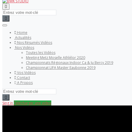
Home
Actualités
Nos Résumés Vidéos
Nos Vidéos
Toutes les Vidéos
Meeting Metz Moselle Athlélor 2020
Championnats Régionaux Indoor Ca & Ju Bercy 2019
Championnat LIFA Master Eaubonne 2019
Vos Vidéos
Contact
A Propos
Sing in
Télécharger une video