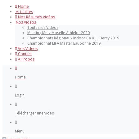
Home
Actualités
Nos Résumés Vidéos
Nos Vidéos
Toutes les Vidéos
Meeting Metz Moselle Athlélor 2020
Championnats Régionaux Indoor Ca & Ju Bercy 2019
Championnat LIFA Master Eaubonne 2019
Vos Vidéos
Contact
A Propos
Home
Login
Télécharger une video
Menu