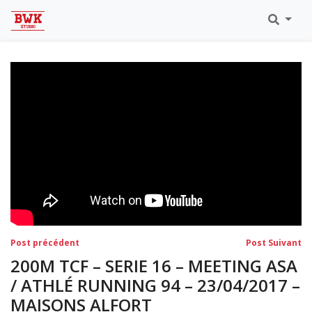
Toutes Les Vidéos
Meeting Metz Moselle Athlélor
2020
Championnats Régionaux Indoor
Ca & Ju Bercy 2019
Championnat LIFA Master
Eaubonne 2019
Navigation
Post
Po
Post précédent
Post Suivant
précédent:
su
de
200M TCF – SERIE 16 – MEETING ASA
l’article
/ ATHLÉ RUNNING 94 – 23/04/2017 –
MAISONS ALFORT