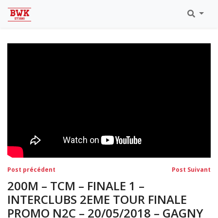
Toutes Les Vidéos
Meeting Metz Moselle Athlélor
2020
Championnats Régionaux Indoor
Ca & Ju Bercy 2019
Championnat LIFA Master
Eaubonne 2019
Navigation
Post
Po
Post précédent
Post Suivant
précédent:
su
de
200M – TCM – FINALE 1 –
l’article
INTERCLUBS 2EME TOUR FINALE
PROMO N2C – 20/05/2018 – GAGNY