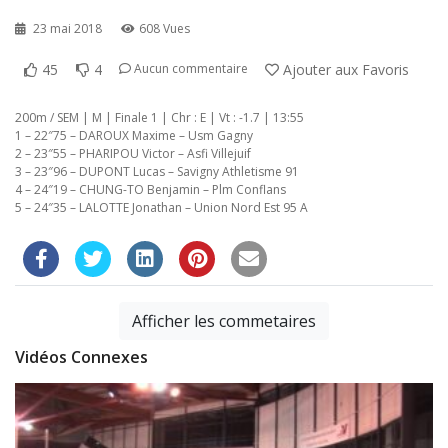
23 mai 2018
608 Vues
45
4
Ajouter aux Favoris
Aucun commentaire
200m / SEM | M | Finale 1 | Chr : E | Vt : -1.7 | 13:55
1 – 22″75 – DAROUX Maxime – Usm Gagny
2 – 23″55 – PHARIPOU Victor – Asfi Villejuif
3 – 23″96 – DUPONT Lucas – Savigny Athletisme 91
4 – 24″19 – CHUNG-TO Benjamin – Plm Conflans
5 – 24″35 – LALOTTE Jonathan – Union Nord Est 95 A
Afficher les commetaires
Vidéos Connexes