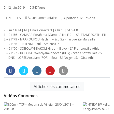
12 juin 2019
547 Vues
5
5
Ajouter aux Favoris
Aucun commentaire
200m / TCM | M | Finale directe 3 | Chr : E | Vt : -1.8
1 – 21″56 – CAMARA Ebrahima (Gam) – ATHLE 91 – S/L ETAMPES ATHLETI
2 – 21″79 – MAAROUFOU Hachim – Sco Ste-marguerite Marseille
3 – 21″86 – TRITENNE Paul – Amiens Uc
4 – 21″90 – SOBOLAYI-BAKOLE Gradi – Efcvo – S/l Franconville Athle
5 – 21″92 – BOLOGO Wendyam-innocen (BUR) – Stade Sottevillais 76
– – DNS – LOPES Ancuiam (POR) – Eoa – S/l Nogent Sur Oise Athl
Afficher les commetaires
Vidéos Connexes