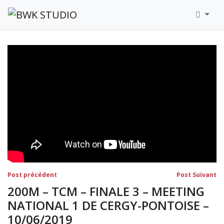
Navigation
Post
Po
Post précédent
Post Suivant
précédent:
su
de
200M – TCM – FINALE 3 – MEETING
l’article
NATIONAL 1 DE CERGY-PONTOISE –
10/06/2019