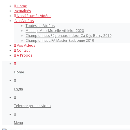
Home
Actualités
Nos Résumés Vidéos
Nos Vidéos
Toutes les Vidéos
Meeting Metz Moselle Athlélor 2020
Championnats Régionaux Indoor Ca & Ju Bercy 2019
Championnat LIFA Master Eaubonne 2019
Vos Vidéos
Contact
A Propos
Home
Login
Télécharger une video
Menu