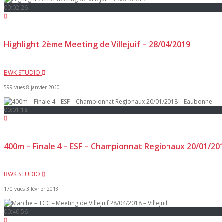
00:02:26
Highlight 2ème Meeting de Villejuif – 28/04/2019
BWK STUDIO
599 vues
8 janvier 2020
00:01:18
400m – Finale 4 – ESF – Championnat Regionaux 20/01/2
BWK STUDIO
170 vues
3 février 2018
00:40:56