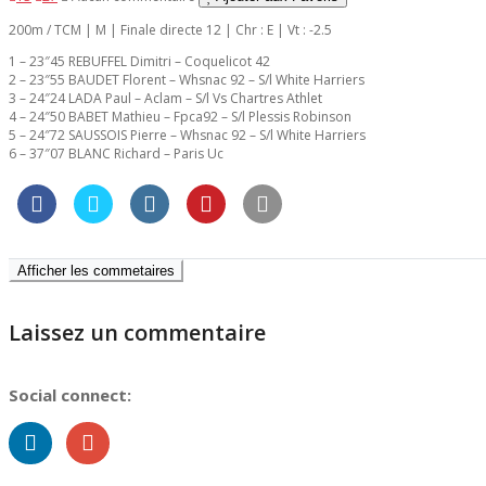
200m / TCM | M | Finale directe 12 | Chr : E | Vt : -2.5
1 – 23″45 REBUFFEL Dimitri – Coquelicot 42
2 – 23″55 BAUDET Florent – Whsnac 92 – S/l White Harriers
3 – 24″24 LADA Paul – Aclam – S/l Vs Chartres Athlet
4 – 24″50 BABET Mathieu – Fpca92 – S/l Plessis Robinson
5 – 24″72 SAUSSOIS Pierre – Whsnac 92 – S/l White Harriers
6 – 37″07 BLANC Richard – Paris Uc
Afficher les commetaires
Laissez un commentaire
Social connect: