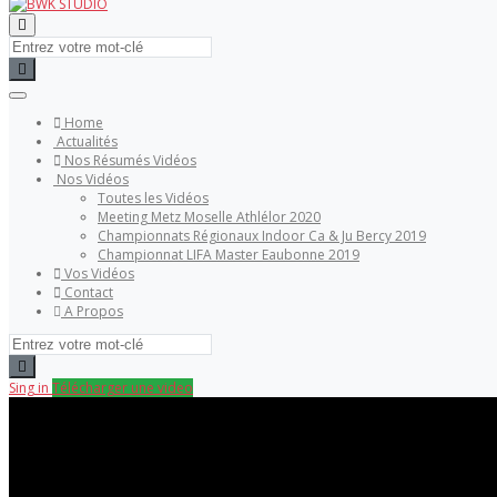
Home
Actualités
Nos Résumés Vidéos
Nos Vidéos
Toutes les Vidéos
Meeting Metz Moselle Athlélor 2020
Championnats Régionaux Indoor Ca & Ju Bercy 2019
Championnat LIFA Master Eaubonne 2019
Vos Vidéos
Contact
A Propos
Sing in
Télécharger une video