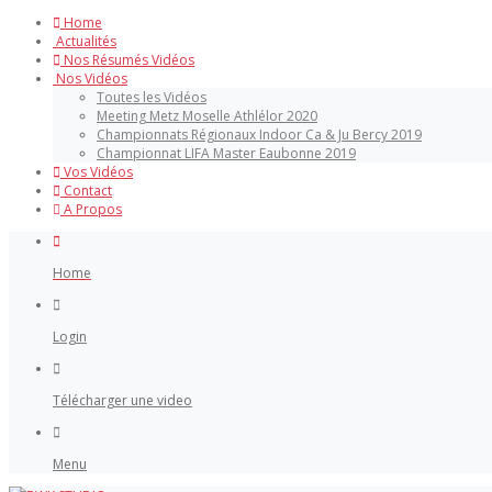
Home
Actualités
Nos Résumés Vidéos
Nos Vidéos
Toutes les Vidéos
Meeting Metz Moselle Athlélor 2020
Championnats Régionaux Indoor Ca & Ju Bercy 2019
Championnat LIFA Master Eaubonne 2019
Vos Vidéos
Contact
A Propos
Home
Login
Télécharger une video
Menu