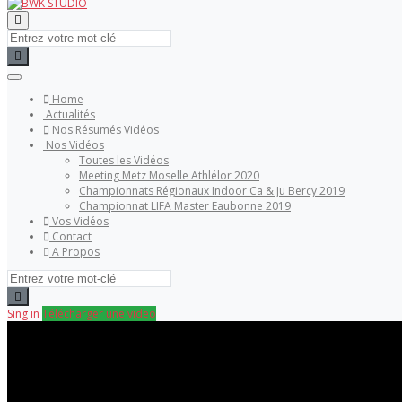
Home
Actualités
Nos Résumés Vidéos
Nos Vidéos
Toutes les Vidéos
Meeting Metz Moselle Athlélor 2020
Championnats Régionaux Indoor Ca & Ju Bercy 2019
Championnat LIFA Master Eaubonne 2019
Vos Vidéos
Contact
A Propos
Sing in
Télécharger une video