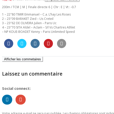
200m / TCM | M | Finale directe 6 | Chr : E | Vt : -0.7
1 – 22″80 TIMIR Emmanuel – C.a. L’hay Les Roses
2 – 23″09 BARAKET Zied – Us Creteil
3 – 23″62 DE OLIVEIRA Julien – Paris Uc
4 – 23″70 SITA Aldel – Aclam – S/l Vs Chartres Athlet
– NP KOUE-BOADET Kenny – Paris Unlimited Speed
Afficher les commetaires
Laissez un commentaire
Social connect:
Votre adresse e-mail ne sera pas publiée.
Les champs obligatoires sont indi