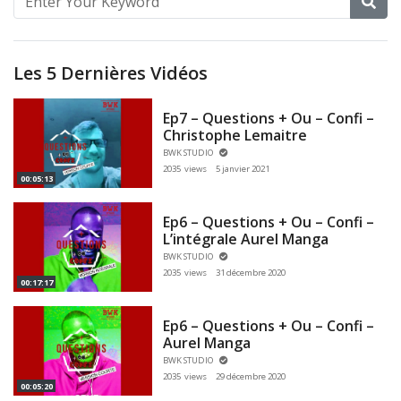
Les 5 Dernières Vidéos
Ep7 – Questions + Ou – Confi –
Christophe Lemaitre
BWK STUDIO
2035 views
5 janvier 2021
00:05:13
Ep6 – Questions + Ou – Confi –
L’intégrale Aurel Manga
BWK STUDIO
2035 views
31 décembre 2020
00:17:17
Ep6 – Questions + Ou – Confi –
Aurel Manga
BWK STUDIO
2035 views
29 décembre 2020
00:05:20