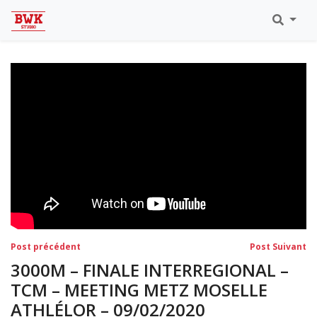
Toutes Les Vidéos
Meeting Metz Moselle Athlélor
2020
Championnats Régionaux Indoor
Ca & Ju Bercy 2019
Championnat LIFA Master
Eaubonne 2019
Navigation
Post
Po
Post précédent
Post Suivant
précédent:
su
de
3000M – FINALE INTERREGIONAL –
l’article
TCM – MEETING METZ MOSELLE
ATHLÉLOR – 09/02/2020