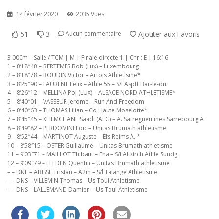
14 février 2020
2035 Vues
51
3
Ajouter aux Favoris
Aucun commentaire
3 000m – Salle / TCM | M | Finale directe 1 | Chr : E | 16:16
1 – 8’18″48 – BERTEMES Bob (Lux) – Luxembourg
2 – 8’18″78 – BOUDIN Victor – Artois Athletisme*
3 – 8’25″90 – LAURENT Felix – Athle 55 – S/l Asptt Bar-le-du
4 – 8’26″12 – MELLINA Pol (LUX) – ALSACE NORD ATHLETISME*
5 – 8’40″01 – VASSEUR Jerome – Run And Freedom
6 – 8’40″63 – THOMAS Lilian – Co Haute Moselotte*
7 – 8’45″45 – KHEMCHANE Saadi (ALG) – A. Sarreguemines Sarrebourg A
8 – 8’49″82 – PERDOMINI Loic – Unitas Brumath athletisme
9 – 8’52″44 – MARTINOT Auguste – Efs Reims A. *
10 – 8’58″15 – OSTER Guillaume – Unitas Brumath athletisme
11 – 9’03″71 – MAILLOT Thibaut – Eha – S/l Altkirch Athle Sundg
12 – 9’09″79 – FELDEN Quentin – Unitas Brumath athletisme
– – DNF – ABISSE Tristan – A2m – S/l Talange Athletisme
– – DNS – VILLEMIN Thomas – Us Toul Athletisme
– – DNS – LALLEMAND Damien – Us Toul Athletisme