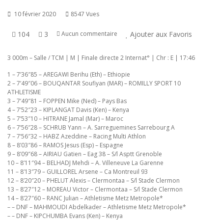
10 février 2020
8547 Vues
104
3
Ajouter aux Favoris
Aucun commentaire
3 000m – Salle / TCM | M | Finale directe 2 Internat° | Chr : E | 17:46
1 – 7’36″85 – AREGAWI Berihu (Eth) – Ethiopie
2 – 7’49″06 – BOUQANTAR Soufiyan (MAR) – ROMILLY SPORT 10
ATHLETISME
3 – 7’49″81 – FOPPEN Mike (Ned) – Pays Bas
4 – 7’52″23 – KIPLANGAT Davis (Ken) – Kenya
5 – 7’53″10 – HITRANE Jamal (Mar) – Maroc
6 – 7’56″28 – SCHRUB Yann – A. Sarreguemines Sarrebourg A
7 – 7’56″32 – HABZ Azeddine – Racing Multi Athlon
8 – 8’03″86 – RAMOS Jesus (Esp) – Espagne
9 – 8’09″68 – AIRIAU Gatien – Eag 38 – S/l Asptt Grenoble
10 – 8’11″94 – BELHADJ Mehdi – A. Villeneuve La Garenne
11 – 8’13″79 – GUILLOREL Arsene – Ca Montreuil 93
12 – 8’20″20 – PHELUT Alexis – Clermontaa – S/l Stade Clermon
13 – 8’27″12 – MOREAU Victor – Clermontaa – S/l Stade Clermon
14 – 8’27″60 – RANC Julian – Athletisme Metz Metropole*
– – DNF – MAHMOUDI Abdelkader – Athletisme Metz Metropole*
– – DNF – KIPCHUMBA Evans (Ken) – Kenya