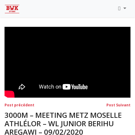
Toutes Les Vidéos
Meeting Metz Moselle Athlélor
2020
Championnats Régionaux Indoor
Ca & Ju Bercy 2019
Championnat LIFA Master
Eaubonne 2019
Navigation
Post
Po
Post précédent
Post Suivant
précédent:
su
de
3000M – MEETING METZ MOSELLE
l’article
ATHLÉLOR – WL JUNIOR BERIHU
AREGAWI – 09/02/2020