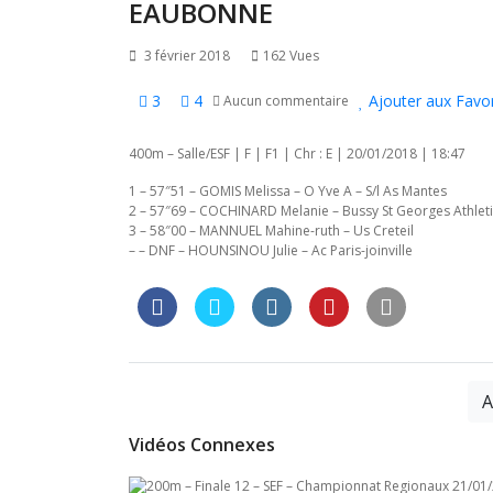
l’article
EAUBONNE
3 février 2018
162 Vues
3
4
Ajouter aux Favor
Aucun commentaire
400m – Salle/ESF | F | F1 | Chr : E | 20/01/2018 | 18:47
1 – 57″51 – GOMIS Melissa – O Yve A – S/l As Mantes
2 – 57″69 – COCHINARD Melanie – Bussy St Georges Athlet
3 – 58″00 – MANNUEL Mahine-ruth – Us Creteil
– – DNF – HOUNSINOU Julie – Ac Paris-joinville
A
Vidéos Connexes