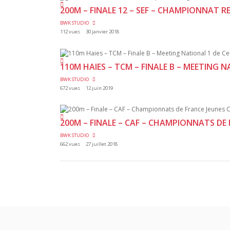
200M – FINALE 12 – SEF – CHAMPIONNAT 
BWK STUDIO
112 vues
30 janvier 2018
110M HAIES – TCM – FINALE B – MEETING 
BWK STUDIO
672 vues
12 juin 2019
200M – FINALE – CAF – CHAMPIONNATS DE 
BWK STUDIO
662 vues
27 juillet 2018