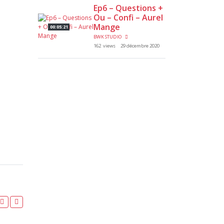
Ep6 – Questions +
Ou – Confi – Aurel
Mange
00:05:21
BWK STUDIO
162 views
29 décembre 2020