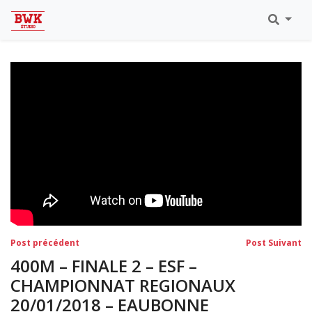
Toutes Les Vidéos
Meeting Metz Moselle Athlélor
2020
Championnats Régionaux Indoor
Ca & Ju Bercy 2019
Championnat LIFA Master
Eaubonne 2019
Navigation
Post
Po
Post précédent
Post Suivant
précédent:
su
de
400M – FINALE 2 – ESF –
l’article
CHAMPIONNAT REGIONAUX
20/01/2018 – EAUBONNE