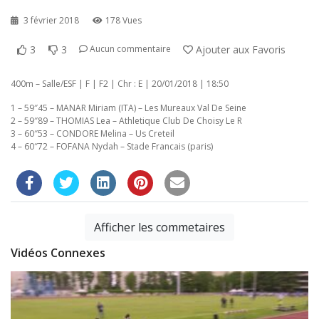
3 février 2018
178 Vues
3
3
Ajouter aux Favoris
Aucun commentaire
400m – Salle/ESF | F | F2 | Chr : E | 20/01/2018 | 18:50
1 – 59″45 – MANAR Miriam (ITA) – Les Mureaux Val De Seine
2 – 59″89 – THOMIAS Lea – Athletique Club De Choisy Le R
3 – 60″53 – CONDORE Melina – Us Creteil
4 – 60″72 – FOFANA Nydah – Stade Francais (paris)
Afficher les commetaires
Vidéos Connexes