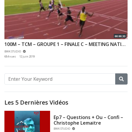
00:00:33
100M – TCM – GROUPE 1 – FINALE C – MEETING NATIONAL 1 DE CERGY-PONTOISE – 10/06/2019
BWK STUDIO
684 vues
12 juin 2019
Les 5 Dernières Vidéos
Ep7 – Questions + Ou – Confi –
Christophe Lemaitre
BWK STUDIO