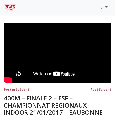
Toutes Les Vidéos
Meeting Metz Moselle Athlélor
2020
Championnats Régionaux Indoor
Ca & Ju Bercy 2019
Championnat LIFA Master
Eaubonne 2019
Navigation
Post
Po
Post précédent
Post Suivant
précédent:
su
de
400M – FINALE 2 – ESF –
l’article
CHAMPIONNAT RÉGIONAUX
INDOOR 21/01/2017 – EAUBONNE