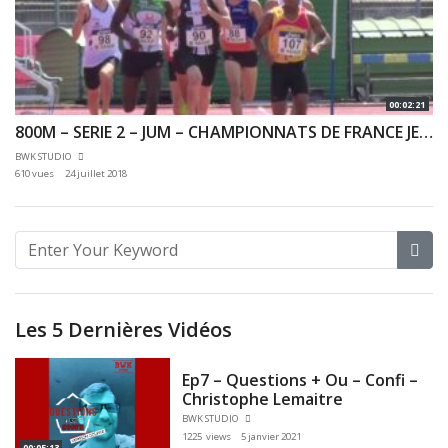
00:02:21
800M – SERIE 2 – JUM – CHAMPIONNATS DE FRANCE JEUNES CA JU – 21/07/2018 – BONDOUFLE
BWK STUDIO
610 vues
24 juillet 2018
Les 5 Dernières Vidéos
Ep7 – Questions + Ou – Confi –
Christophe Lemaitre
BWK STUDIO
1225 views
5 janvier 2021
00:05:13