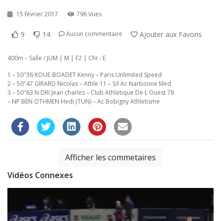
15 février 2017
796 Vues
9
14
Ajouter aux Favoris
Aucun commentaire
400m – Salle / JUM | M | F2 | Chr : E
1 – 50″36 KOUE-BOADET Kenny – Paris Unlimited Speed
2 – 50″47 GIRARD Nicolas – Athle 11 – S/l Ac Narbonne Med
3 – 50″63 N DRI Jean charles – Club Athletique De L Ouest 78
– NP BEN OTHMEN Hedi (TUN) – Ac Bobigny Athletisme
Afficher les commetaires
Vidéos Connexes