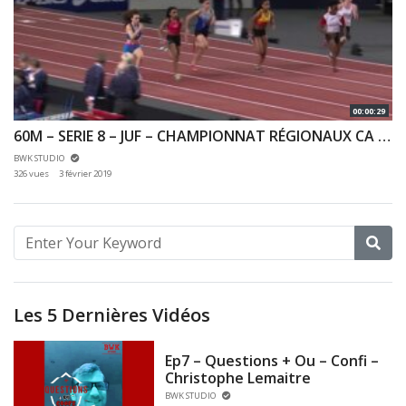
00:00:29
60M – SERIE 8 – JUF – CHAMPIONNAT RÉGIONAUX CA & JU 27/01/2019 – BERCY
BWK STUDIO
326 vues
3 février 2019
Les 5 Dernières Vidéos
Ep7 – Questions + Ou – Confi –
Christophe Lemaitre
BWK STUDIO