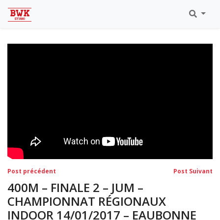
Toutes Les Vidéos
Meeting Metz Moselle Athlélor
2020
Championnats Régionaux Indoor
Ca & Ju Bercy 2019
Championnat LIFA Master
Eaubonne 2019
Navigation
Post
Po
Post précédent
Post Suivant
précédent:
su
de
400M – FINALE 2 – JUM –
l’article
CHAMPIONNAT RÉGIONAUX
INDOOR 14/01/2017 – EAUBONNE