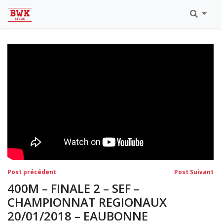
Toutes Les Vidéos
Meeting Metz Moselle Athlélor
2020
Championnats Régionaux Indoor
Ca & Ju Bercy 2019
Championnat LIFA Master
Eaubonne 2019
Navigation
Post
Po
Post précédent
Post Suivant
précédent:
su
de
400M – FINALE 2 – SEF –
l’article
CHAMPIONNAT REGIONAUX
20/01/2018 – EAUBONNE