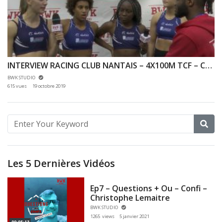
INTERVIEW RACING CLUB NANTAIS – 4X100M TCF – COUPE DE FRANCE 2019 – BLOIS
BWK STUDIO
615 vues
19 octobre 2019
Les 5 Dernières Vidéos
Ep7 – Questions + Ou – Confi –
Christophe Lemaitre
BWK STUDIO
1265 views
5 janvier 2021
00:05:13