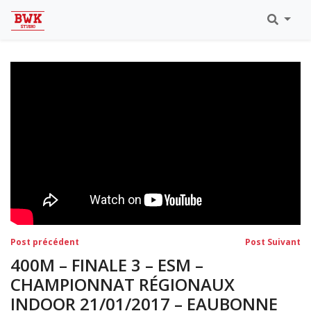
Toutes Les Vidéos
Meeting Metz Moselle Athlélor
2020
Championnats Régionaux Indoor
Ca & Ju Bercy 2019
Championnat LIFA Master
Eaubonne 2019
Navigation
Post
Po
Post précédent
Post Suivant
précédent:
su
de
400M – FINALE 3 – ESM –
l’article
CHAMPIONNAT RÉGIONAUX
INDOOR 21/01/2017 – EAUBONNE