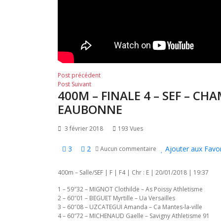
Navigation
Post
Post précédent
Post
précédent:
Post Suivant
de
400M – FINALE 4 – SEF – C
suivant:
l’article
EAUBONNE
3 février 2018
193 Vues
3
2
Ajouter aux Favor
Aucun commentaire
400m – Salle/SEF | F | F4 | Chr : E | 20/01/2018 | 19:37
1 – 59″32 – MIGNOT Clothilde – As Poissy Athletisme
2 – 60″01 – BEGUET Myrtille – Ua Versailles
3 – 60″08 – UZCATEGUI Amanda – Ca Mantes-la-ville
4 – 60″72 – MICHENAUD Gaelle – Savigny Athletisme 91