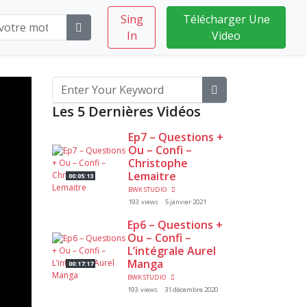
Sing
Télécharger Une
In
Video
Les 5 Dernières Vidéos
Ep7 – Questions +
Ou – Confi –
Christophe
Lemaitre
00:05:13
BWK STUDIO
193 views
5 janvier 2021
Ep6 – Questions +
Ou – Confi –
L’intégrale Aurel
Manga
00:17:17
BWK STUDIO
193 views
31 décembre 2020