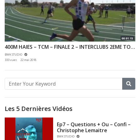
00:01:15
400M HAIES – TCM – FINALE 2 – INTERCLUBS 2EME TOUR FINALE N2 – 19/05/2018 – ARPAJON
BWK STUDIO
333 vues
22 mai 2018
Les 5 Dernières Vidéos
Ep7 – Questions + Ou – Confi –
Christophe Lemaitre
BWK STUDIO