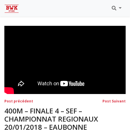
Toutes Les Vidéos
Meeting Metz Moselle Athlélor
2020
Championnats Régionaux Indoor
Ca & Ju Bercy 2019
Championnat LIFA Master
Eaubonne 2019
Navigation
Post
Po
Post précédent
Post Suivant
précédent:
su
de
400M – FINALE 4 – SEF –
l’article
CHAMPIONNAT REGIONAUX
20/01/2018 – EAUBONNE