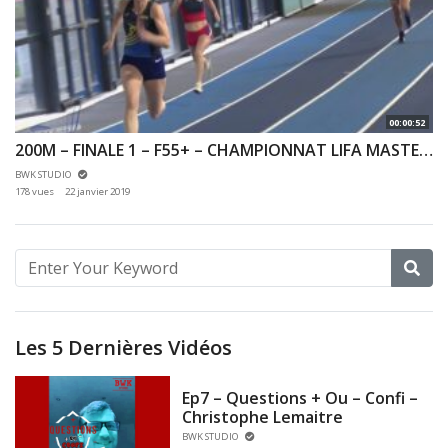
00:00:52
200M – FINALE 1 – F55+ – CHAMPIONNAT LIFA MASTER INDOOR 12/01/2019 – EAUBONNE
BWK STUDIO
178 vues
22 janvier 2019
Les 5 Dernières Vidéos
Ep7 – Questions + Ou – Confi –
Christophe Lemaitre
BWK STUDIO