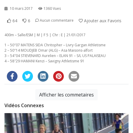
10 mars 2017
1360 Vues
64
6
Ajouter aux Favoris
Aucun commentaire
400m – Salle/ESM | M | F 5 | Chr : E | 21/01/2017
1 – 50″07 MATENS SIDA Chritopher – Livry Gargan Athletisme
2 – 50″14 MOUDJEB Omar (ALG) – Asa Maisons-alfort
3 – 54″04 STIEVENARD Aurelien – ELAN 91 – S/L US PALAISEAU
4 – 58″29 HAMANI Kenzi – Savigny Athletisme 91
Afficher les commetaires
Vidéos Connexes