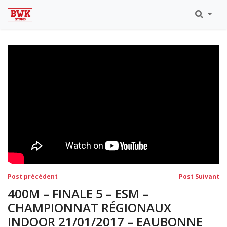
Toutes Les Vidéos
Meeting Metz Moselle Athlélor
2020
Championnats Régionaux Indoor
Ca & Ju Bercy 2019
Championnat LIFA Master
Eaubonne 2019
Navigation
Post
Po
Post précédent
Post Suivant
précédent:
su
de
400M – FINALE 5 – ESM –
l’article
CHAMPIONNAT RÉGIONAUX
INDOOR 21/01/2017 – EAUBONNE