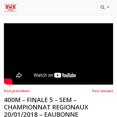
Toutes Les Vidéos
Meeting Metz Moselle Athlélor
2020
Championnats Régionaux Indoor
Ca & Ju Bercy 2019
Championnat LIFA Master
Eaubonne 2019
Navigation
Post
Po
Post précédent
Post Suivant
précédent:
su
de
400M – FINALE 5 – SEM –
l’article
CHAMPIONNAT REGIONAUX
20/01/2018 – EAUBONNE