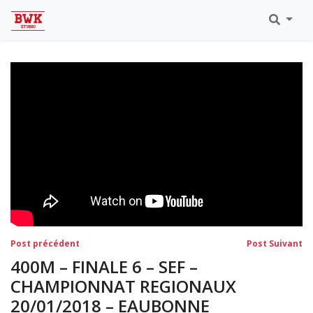
Toutes Les Vidéos
Meeting Metz Moselle Athlélor
2020
Championnats Régionaux Indoor
Ca & Ju Bercy 2019
Championnat LIFA Master
Eaubonne 2019
Navigation
Post
Po
Post précédent
Post Suivant
précédent:
su
de
400M – FINALE 6 – SEF –
l’article
CHAMPIONNAT REGIONAUX
20/01/2018 – EAUBONNE