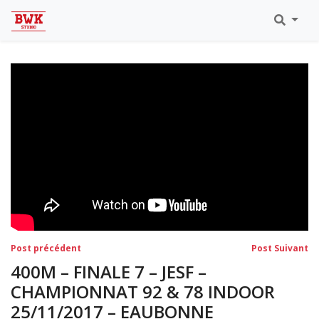
Toutes Les Vidéos
Meeting Metz Moselle Athlélor
2020
Championnats Régionaux Indoor
Ca & Ju Bercy 2019
Championnat LIFA Master
Eaubonne 2019
Navigation
Post
Po
Post précédent
Post Suivant
précédent:
su
de
400M – FINALE 7 – JESF –
l’article
CHAMPIONNAT 92 & 78 INDOOR
25/11/2017 – EAUBONNE