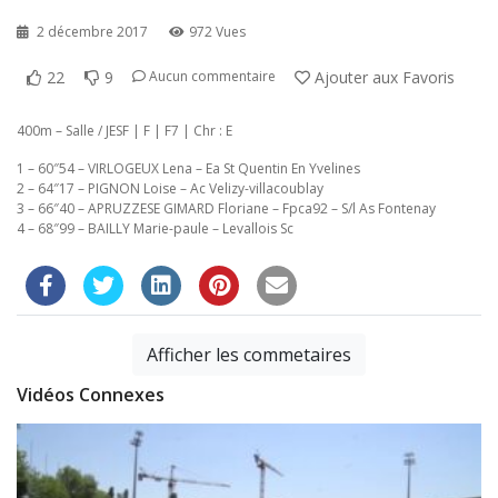
2 décembre 2017
972 Vues
22
9
Ajouter aux Favoris
Aucun commentaire
400m – Salle / JESF | F | F7 | Chr : E
1 – 60″54 – VIRLOGEUX Lena – Ea St Quentin En Yvelines
2 – 64″17 – PIGNON Loise – Ac Velizy-villacoublay
3 – 66″40 – APRUZZESE GIMARD Floriane – Fpca92 – S/l As Fontenay
4 – 68″99 – BAILLY Marie-paule – Levallois Sc
Afficher les commetaires
Vidéos Connexes