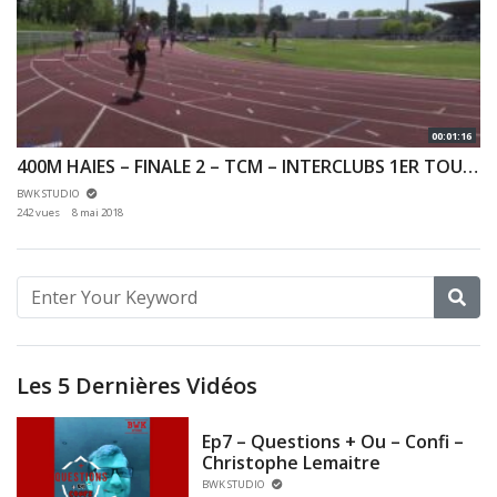
00:01:16
400M HAIES – FINALE 2 – TCM – INTERCLUBS 1ER TOUR N1 N2 – 06/05/2018 – ANTONY
BWK STUDIO
242 vues
8 mai 2018
Les 5 Dernières Vidéos
Ep7 – Questions + Ou – Confi –
Christophe Lemaitre
BWK STUDIO