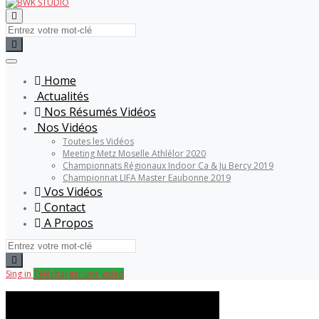
Home
Actualités
Nos Résumés Vidéos
Nos Vidéos
Toutes les Vidéos
Meeting Metz Moselle Athlélor 2020
Championnats Régionaux Indoor Ca & Ju Bercy 2019
Championnat LIFA Master Eaubonne 2019
Vos Vidéos
Contact
A Propos
Sing in
Télécharger une video