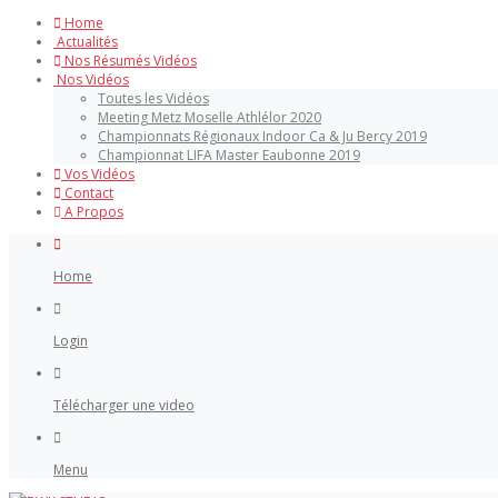
Home
Actualités
Nos Résumés Vidéos
Nos Vidéos
Toutes les Vidéos
Meeting Metz Moselle Athlélor 2020
Championnats Régionaux Indoor Ca & Ju Bercy 2019
Championnat LIFA Master Eaubonne 2019
Vos Vidéos
Contact
A Propos
Home
Login
Télécharger une video
Menu