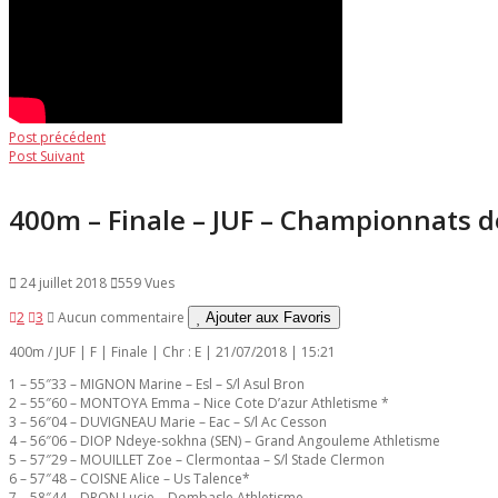
Navigation
Post
Post précédent
Post
précédent:
Post Suivant
de
suivant:
l’article
400m – Finale – JUF – Championnats d
24 juillet 2018
559 Vues
2
3
Aucun commentaire
Ajouter aux Favoris
400m / JUF | F | Finale | Chr : E | 21/07/2018 | 15:21
1 – 55″33 – MIGNON Marine – Esl – S/l Asul Bron
2 – 55″60 – MONTOYA Emma – Nice Cote D’azur Athletisme *
3 – 56″04 – DUVIGNEAU Marie – Eac – S/l Ac Cesson
4 – 56″06 – DIOP Ndeye-sokhna (SEN) – Grand Angouleme Athletisme
5 – 57″29 – MOUILLET Zoe – Clermontaa – S/l Stade Clermon
6 – 57″48 – COISNE Alice – Us Talence*
7 – 58″44 – DRON Lucie – Dombasle Athletisme