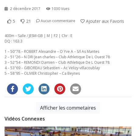
2 décembre 2017
1030 Vues
5
21
Ajouter aux Favoris
Aucun commentaire
400m – Salle / JESM-GB | M | F2 | Chr : E
DQ : 163.3
1 – 50″78 – ROBERT Alexandre – O Yve A – S/l As Mantes
2 – 51″26 – N DRI Jean charles – Club Athletique De L Ouest 78
3 – 52″54 – REMONDI Damien – Club Athletique De L Ouest 78
4 – 53″69 – GIBOREAU Sebastien – Ac Velizy-villacoublay
5 – 58″95 – OLIVIER Christopher – Ca Beynes
Afficher les commetaires
Vidéos Connexes