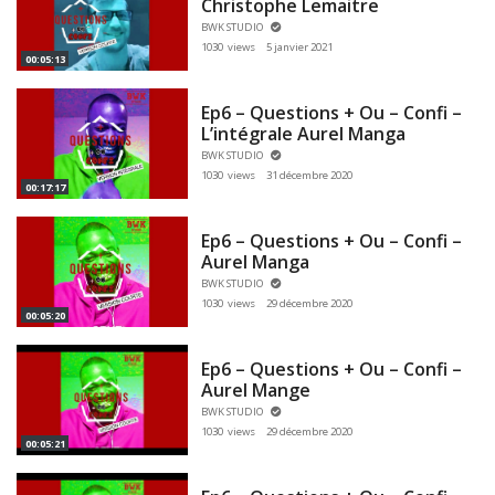
Christophe Lemaitre
BWK STUDIO
1030 views
5 janvier 2021
00:05:13
Ep6 – Questions + Ou – Confi –
L’intégrale Aurel Manga
BWK STUDIO
1030 views
31 décembre 2020
00:17:17
Ep6 – Questions + Ou – Confi –
Aurel Manga
BWK STUDIO
1030 views
29 décembre 2020
00:05:20
Ep6 – Questions + Ou – Confi –
Aurel Mange
BWK STUDIO
1030 views
29 décembre 2020
00:05:21