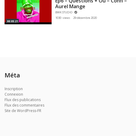
Ep6 – Questions + Ou – Confi –
Aurel Mange
BWK STUDIO
1030 views
29 décembre 2020
00:05:21
Méta
Inscription
Connexion
Flux des publications
Flux des commentaires
Site de WordPress-FR