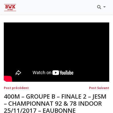
Toutes Les Vidéos
Meeting Metz Moselle Athlélor
2020
Championnats Régionaux Indoor
Ca & Ju Bercy 2019
Championnat LIFA Master
Eaubonne 2019
Navigation
Post
Po
Post précédent
Post Suivant
précédent:
su
de
400M – GROUPE B – FINALE 2 – JESM
l’article
– CHAMPIONNAT 92 & 78 INDOOR
25/11/2017 – EAUBONNE