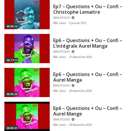
Ep7 – Questions + Ou – Confi –
Christophe Lemaitre
BWK STUDIO
988 views
5 janvier 2021
00:05:13
Ep6 – Questions + Ou – Confi –
L’intégrale Aurel Manga
BWK STUDIO
988 views
31 décembre 2020
00:17:17
Ep6 – Questions + Ou – Confi –
Aurel Manga
BWK STUDIO
988 views
29 décembre 2020
00:05:20
Ep6 – Questions + Ou – Confi –
Aurel Mange
BWK STUDIO
988 views
29 décembre 2020
00:05:21