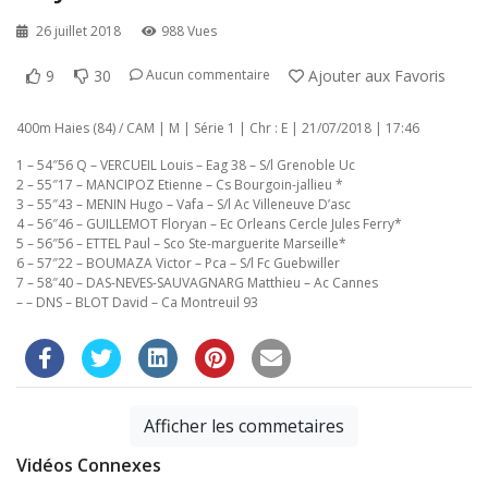
26 juillet 2018
988 Vues
9
30
Ajouter aux Favoris
Aucun commentaire
400m Haies (84) / CAM | M | Série 1 | Chr : E | 21/07/2018 | 17:46
1 – 54″56 Q – VERCUEIL Louis – Eag 38 – S/l Grenoble Uc
2 – 55″17 – MANCIPOZ Etienne – Cs Bourgoin-jallieu *
3 – 55″43 – MENIN Hugo – Vafa – S/l Ac Villeneuve D’asc
4 – 56″46 – GUILLEMOT Floryan – Ec Orleans Cercle Jules Ferry*
5 – 56″56 – ETTEL Paul – Sco Ste-marguerite Marseille*
6 – 57″22 – BOUMAZA Victor – Pca – S/l Fc Guebwiller
7 – 58″40 – DAS-NEVES-SAUVAGNARG Matthieu – Ac Cannes
– – DNS – BLOT David – Ca Montreuil 93
Afficher les commetaires
Vidéos Connexes