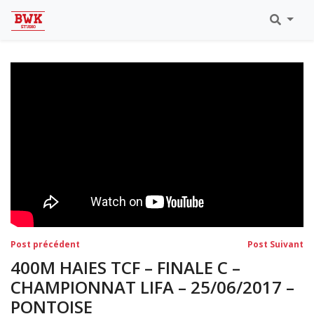
Toutes Les Vidéos
Meeting Metz Moselle Athlélor
2020
Championnats Régionaux Indoor
Ca & Ju Bercy 2019
Championnat LIFA Master
Eaubonne 2019
Navigation
Post
Po
Post précédent
Post Suivant
précédent:
su
de
400M HAIES TCF – FINALE C –
l’article
CHAMPIONNAT LIFA – 25/06/2017 –
PONTOISE