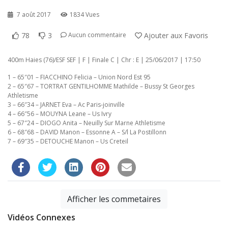
7 août 2017
1834 Vues
78
3
Ajouter aux Favoris
Aucun commentaire
400m Haies (76)/ESF SEF | F | Finale C | Chr : E | 25/06/2017 | 17:50
1 – 65″01 – FIACCHINO Felicia – Union Nord Est 95
2 – 65″67 – TORTRAT GENTILHOMME Mathilde – Bussy St Georges
Athletisme
3 – 66″34 – JARNET Eva – Ac Paris-joinville
4 – 66″56 – MOUYNA Leane – Us Ivry
5 – 67″24 – DIOGO Anita – Neuilly Sur Marne Athletisme
6 – 68″68 – DAVID Manon – Essonne A – S/l La Postillonn
7 – 69″35 – DETOUCHE Manon – Us Creteil
Afficher les commetaires
Vidéos Connexes