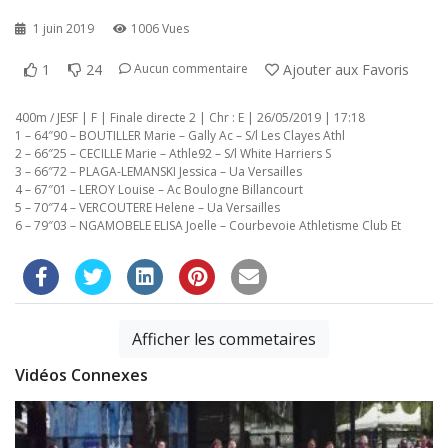
1 juin 2019
1006 Vues
1
24
Ajouter aux Favoris
Aucun commentaire
400m / JESF | F | Finale directe 2 | Chr : E | 26/05/2019 | 17:18
1 – 64″90 – BOUTILLER Marie – Gally Ac – S/l Les Clayes Athl
2 – 66″25 – CECILLE Marie – Athle92 – S/l White Harriers S
3 – 66″72 – PLAGA-LEMANSKI Jessica – Ua Versailles
4 – 67″01 – LEROY Louise – Ac Boulogne Billancourt
5 – 70″74 – VERCOUTERE Helene – Ua Versailles
6 – 79″03 – NGAMOBELE ELISA Joelle – Courbevoie Athletisme Club Et
Afficher les commetaires
Vidéos Connexes