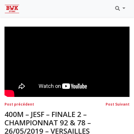
Toutes Les Vidéos
Meeting Metz Moselle Athlélor
2020
Championnats Régionaux Indoor
Ca & Ju Bercy 2019
Championnat LIFA Master
Eaubonne 2019
Navigation
Post
Po
Post précédent
Post Suivant
précédent:
su
de
400M – JESF – FINALE 2 –
l’article
CHAMPIONNAT 92 & 78 –
26/05/2019 – VERSAILLES