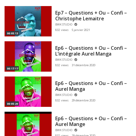
Ep7 – Questions + Ou – Confi –
Christophe Lemaitre
BWK STUDIO
832 views
5 janvier 2021
00:05:13
Ep6 – Questions + Ou – Confi –
L’intégrale Aurel Manga
BWK STUDIO
832 views
31 décembre 2020
00:17:17
Ep6 – Questions + Ou – Confi –
Aurel Manga
BWK STUDIO
832 views
29 décembre 2020
00:05:20
Ep6 – Questions + Ou – Confi –
Aurel Mange
BWK STUDIO
832 views
29 décembre 2020