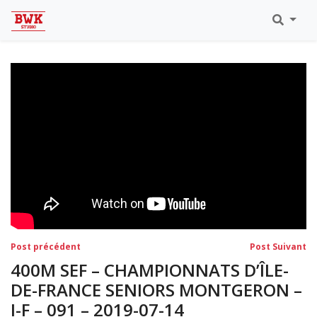
Toutes Les Vidéos
Meeting Metz Moselle Athlélor
2020
Championnats Régionaux Indoor
Ca & Ju Bercy 2019
Championnat LIFA Master
Eaubonne 2019
Navigation
Post
Po
Post précédent
Post Suivant
précédent:
su
de
400M SEF – CHAMPIONNATS D’ÎLE-
l’article
DE-FRANCE SENIORS MONTGERON –
I-F – 091 – 2019-07-14