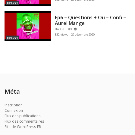
00:05:21
Ep6 – Questions + Ou – Confi –
Aurel Mange
BWK STUDIO
832 views
29 décembre 2020
00:05:21
Méta
Inscription
Connexion
Flux des publications
Flux des commentaires
Site de WordPress-FR