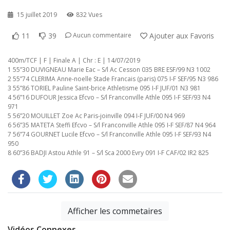
15 juillet 2019
832 Vues
11
39
Ajouter aux Favoris
Aucun commentaire
400m/TCF | F | Finale A | Chr : E | 14/07/2019
1 55”30 DUVIGNEAU Marie Eac – S/l Ac Cesson 035 BRE ESF/99 N3 1002
2 55”74 CLERIMA Anne-noelle Stade Francais (paris) 075 I-F SEF/95 N3 986
3 55”86 TORIEL Pauline Saint-brice Athletisme 095 I-F JUF/01 N3 981
4 56”16 DUFOUR Jessica Efcvo – S/l Franconville Athle 095 I-F SEF/93 N4
971
5 56”20 MOUILLET Zoe Ac Paris-joinville 094 I-F JUF/00 N4 969
6 56”35 MATETA Steffi Efcvo – S/l Franconville Athle 095 I-F SEF/87 N4 964
7 56”74 GOURNET Lucile Efcvo – S/l Franconville Athle 095 I-F SEF/93 N4
950
8 60”36 BADJI Astou Athle 91 – S/l Sca 2000 Evry 091 I-F CAF/02 IR2 825
Afficher les commetaires
Vidéos Connexes