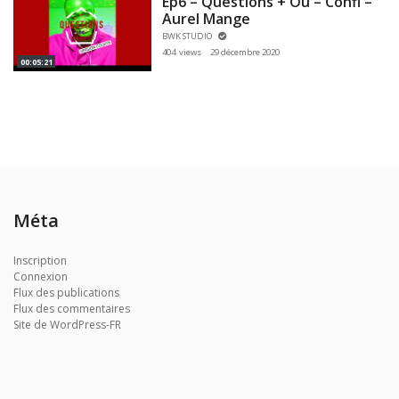
Ep6 – Questions + Ou – Confi –
Aurel Mange
BWK STUDIO
404 views
29 décembre 2020
00:05:21
Méta
Inscription
Connexion
Flux des publications
Flux des commentaires
Site de WordPress-FR