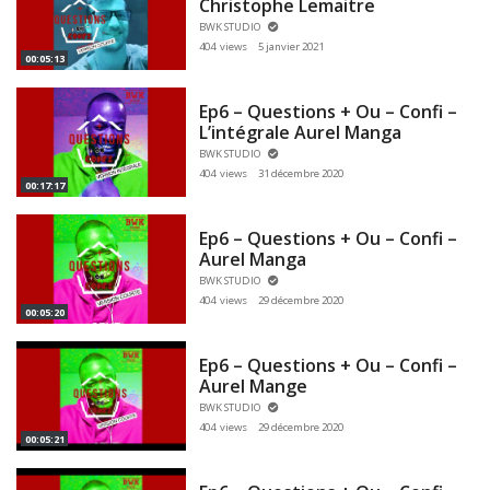
Christophe Lemaitre
BWK STUDIO
404 views
5 janvier 2021
00:05:13
Ep6 – Questions + Ou – Confi –
L’intégrale Aurel Manga
BWK STUDIO
404 views
31 décembre 2020
00:17:17
Ep6 – Questions + Ou – Confi –
Aurel Manga
BWK STUDIO
404 views
29 décembre 2020
00:05:20
Ep6 – Questions + Ou – Confi –
Aurel Mange
BWK STUDIO
404 views
29 décembre 2020
00:05:21