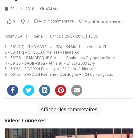
22 juillet 2018
404 Vues
3
7
Ajouter aux Favoris
Aucun commentaire
400m / CAF | F | Série 1 | Chr : E | 20/07/2018 | 15:36
1 – 56″47 Q – THOMAS Elisa – S2a – S/l Molsheim Athletic Cl
2 – 58″11 q – GROSJEAN Melissa – Havre Ac
3 – 58″76 – LE MABECQUE Coralie – Chalonnes Olympique Sport
4 – 59″38 – BADJI Astou – Athle 91 – S/l Sca 2000 Evry
5 – 59″52 – PEYSSON Elise – Lpa – S/l Plerin Athletisme
6 – 60″02 – BAROUH Hermine – Dordogne A – S/l Ca Perigueux
Afficher les commetaires
Vidéos Connexes