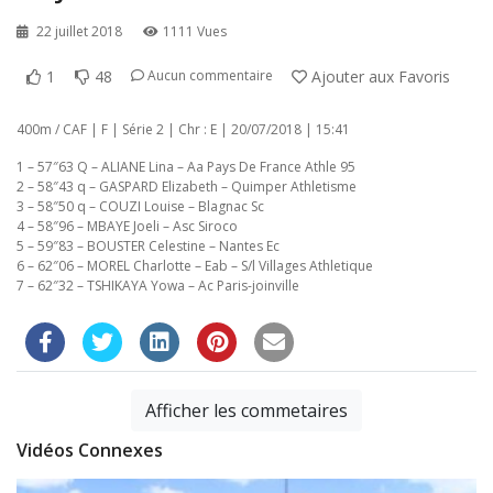
22 juillet 2018
1111 Vues
1
48
Ajouter aux Favoris
Aucun commentaire
400m / CAF | F | Série 2 | Chr : E | 20/07/2018 | 15:41
1 – 57″63 Q – ALIANE Lina – Aa Pays De France Athle 95
2 – 58″43 q – GASPARD Elizabeth – Quimper Athletisme
3 – 58″50 q – COUZI Louise – Blagnac Sc
4 – 58″96 – MBAYE Joeli – Asc Siroco
5 – 59″83 – BOUSTER Celestine – Nantes Ec
6 – 62″06 – MOREL Charlotte – Eab – S/l Villages Athletique
7 – 62″32 – TSHIKAYA Yowa – Ac Paris-joinville
Afficher les commetaires
Vidéos Connexes