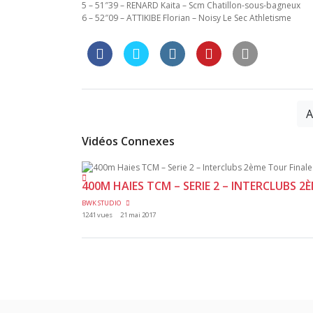
5 – 51″39 – RENARD Kaita – Scm Chatillon-sous-bagneux
6 – 52″09 – ATTIKIBE Florian – Noisy Le Sec Athletisme
A
Vidéos Connexes
400M HAIES TCM – SERIE 2 – INTERCLUBS 2
BWK STUDIO
1241 vues
21 mai 2017