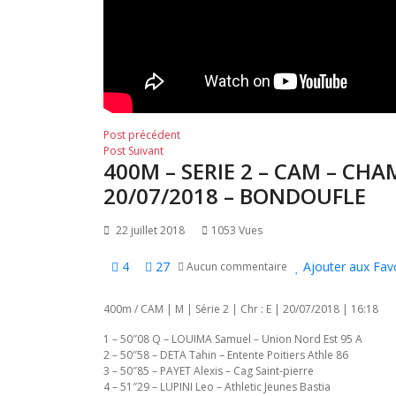
Navigation
Post
Post précédent
Post
précédent:
Post Suivant
de
400M – SERIE 2 – CAM – CH
suivant:
l’article
20/07/2018 – BONDOUFLE
22 juillet 2018
1053 Vues
4
27
Ajouter aux Fav
Aucun commentaire
400m / CAM | M | Série 2 | Chr : E | 20/07/2018 | 16:18
1 – 50″08 Q – LOUIMA Samuel – Union Nord Est 95 A
2 – 50″58 – DETA Tahin – Entente Poitiers Athle 86
3 – 50″85 – PAYET Alexis – Cag Saint-pierre
4 – 51″29 – LUPINI Leo – Athletic Jeunes Bastia