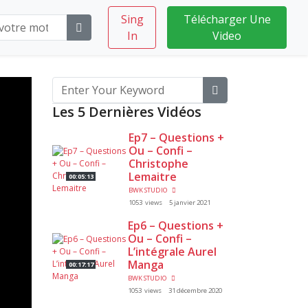
Sing
Télécharger Une
In
Video
Les 5 Dernières Vidéos
Ep7 – Questions +
Ou – Confi –
Christophe
Lemaitre
00:05:13
BWK STUDIO
1053 views
5 janvier 2021
Ep6 – Questions +
Ou – Confi –
L’intégrale Aurel
Manga
00:17:17
BWK STUDIO
1053 views
31 décembre 2020