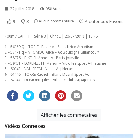
22 juillet 2018
958 Vues
9
3
Ajouter aux Favoris
Aucun commentaire
400m / CAF | F | Série 3 | Chr : E | 20/07/2018 | 15:45
1 – 56″69 Q – TORIEL Pauline – Saint-brice Athletisme
2 – 57″71 q – MFOMOU Alice – Ac Boulogne Billancourt
3 – 58″76 – BIKELEL Anne – Ac Paris-joinville
4 – 59″51 – LORENZETTI Manon – Vitrolles Sport Athletisme
5 – 60″43 – VALLEREAU Nais – Acj Nerac
6 – 61″46 – TOKRE Rachel – Blanc Mesnil Sport Ac
7 – 62″47 – DUMONT Julie – Athletic Club Arpajonais
Afficher les commetaires
Vidéos Connexes