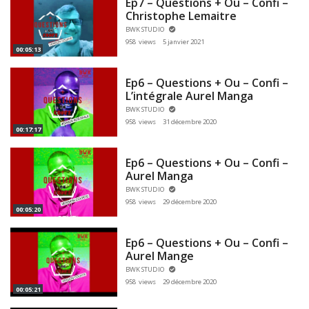
Ep7 – Questions + Ou – Confi –
Christophe Lemaitre
BWK STUDIO
958 views
5 janvier 2021
00:05:13
Ep6 – Questions + Ou – Confi –
L’intégrale Aurel Manga
BWK STUDIO
958 views
31 décembre 2020
00:17:17
Ep6 – Questions + Ou – Confi –
Aurel Manga
BWK STUDIO
958 views
29 décembre 2020
00:05:20
Ep6 – Questions + Ou – Confi –
Aurel Mange
BWK STUDIO
958 views
29 décembre 2020
00:05:21