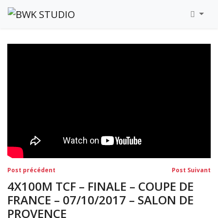
Toutes Les Vidéos
Meeting Metz Moselle Athlélor
2020
Championnats Régionaux Indoor
Ca & Ju Bercy 2019
Championnat LIFA Master
Eaubonne 2019
Navigation
Post
Po
Post précédent
Post Suivant
précédent:
su
de
4X100M TCF – FINALE – COUPE DE
l’article
FRANCE – 07/10/2017 – SALON DE
PROVENCE