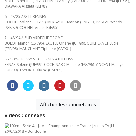
NOEL Estherline (ESF/97), PINTO Acioly (CAF/00), VIRLOGEUX Lena (JUF/99),
DIAWARA Aisseta (SEF/89)
6 – 48″25 ASPTT RENNES
COCHET Solene (ESF/95), MERGAULT Marion (CAF/00), PASCAL Wendy
(SEF/89), COCHET Anais (ESF/95)
7 – 48″94 A SUD ARDECHE DROME
BOLOT Manon (ESF/96), SAUTEL Oriane (JUF/99), GUILHERMET Lucie
(ESF/96), MAUCHANT Tiphaine (CAF/01)
8 – 50″56 BUSSY ST GEORGES ATHLETISME
RENAR Solene (JUF/99), COCHINARD Melanie (ESF/96), VINCENT Maelys
(JUF/99), TAYORO Olivine (CAF/01)
Afficher les commetaires
Vidéos Connexes