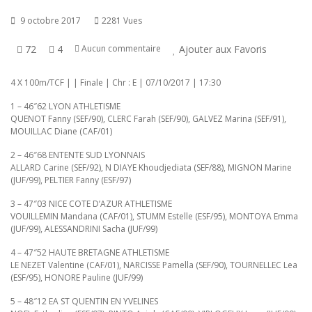
9 octobre 2017
2281 Vues
72
4
Ajouter aux Favoris
Aucun commentaire
4 X 100m/TCF | | Finale | Chr : E | 07/10/2017 | 17:30
1 – 46″62 LYON ATHLETISME
QUENOT Fanny (SEF/90), CLERC Farah (SEF/90), GALVEZ Marina (SEF/91),
MOUILLAC Diane (CAF/01)
2 – 46″68 ENTENTE SUD LYONNAIS
ALLARD Carine (SEF/92), N DIAYE Khoudjediata (SEF/88), MIGNON Marine
(JUF/99), PELTIER Fanny (ESF/97)
3 – 47″03 NICE COTE D’AZUR ATHLETISME
VOUILLEMIN Mandana (CAF/01), STUMM Estelle (ESF/95), MONTOYA Emma
(JUF/99), ALESSANDRINI Sacha (JUF/99)
4 – 47″52 HAUTE BRETAGNE ATHLETISME
LE NEZET Valentine (CAF/01), NARCISSE Pamella (SEF/90), TOURNELLEC Lea
(ESF/95), HONORE Pauline (JUF/99)
5 – 48″12 EA ST QUENTIN EN YVELINES