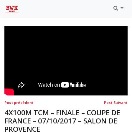
Toutes Les Vidéos
Meeting Metz Moselle Athlélor
2020
Championnats Régionaux Indoor
Ca & Ju Bercy 2019
Championnat LIFA Master
Eaubonne 2019
Navigation
Post
Po
Post précédent
Post Suivant
précédent:
su
de
4X100M TCM – FINALE – COUPE DE
l’article
FRANCE – 07/10/2017 – SALON DE
PROVENCE