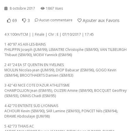
8 octobre 2017
1867 Vues
69
3
Ajouter aux Favoris
Aucun commentaire
4 X 100m/TCM | | Finale | Chr : E | 07/10/2017 | 17:45
1 40″97 AS AIX-LES-BAINS
PHILIPPIN Joseph (JUM/99), LEMAITRE Christophe (SEM/90), VAN TILBEURGH
Thibaut (SEM/90), MOEVI Yannick (ESM/96)
2 41″24 EA ST QUENTIN EN YVELINES
MOULIN Nicolas-jean (JUM/99), DIOP Babacar (ESM/96), GOGO Kevin
(SEM/94), BROOTHAERTS Damien (SEM/83)
3 42″43 NICE COTE D’AZUR ATHLETISME
CHAMPOLLION Jean (ESM/95), OUZERI Amine (SEM/90), BOCQUET Geoffrey
(SEM/93), OMAIS Chadi (ESM/95)
4 42″70 ENTENTE SUD LYONNAIS
ACHOURI Kevin (SEM/90), SAR Lamine (SEM/93), PONCET Nils (SEM/94),
DRAME Abdoulaye (JUM/98)
5 42″73 THIAIS AC