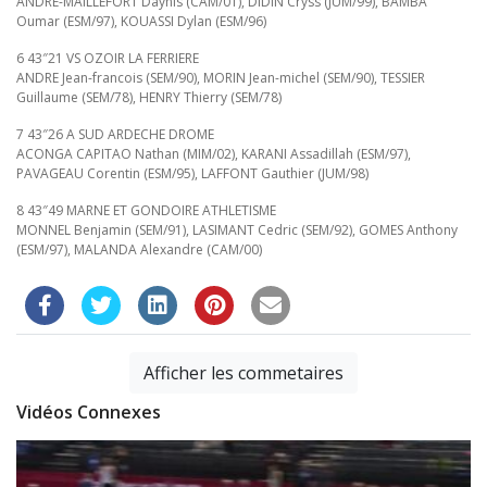
ANDRE-MAILLEFORT Daynis (CAM/01), DIDIN Cryss (JUM/99), BAMBA
Oumar (ESM/97), KOUASSI Dylan (ESM/96)
6 43″21 VS OZOIR LA FERRIERE
ANDRE Jean-francois (SEM/90), MORIN Jean-michel (SEM/90), TESSIER
Guillaume (SEM/78), HENRY Thierry (SEM/78)
7 43″26 A SUD ARDECHE DROME
ACONGA CAPITAO Nathan (MIM/02), KARANI Assadillah (ESM/97),
PAVAGEAU Corentin (ESM/95), LAFFONT Gauthier (JUM/98)
8 43″49 MARNE ET GONDOIRE ATHLETISME
MONNEL Benjamin (SEM/91), LASIMANT Cedric (SEM/92), GOMES Anthony
(ESM/97), MALANDA Alexandre (CAM/00)
Afficher les commetaires
Vidéos Connexes