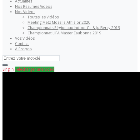
Actualités
Nos Résumés Vidéos
Nos Vidéos
Toutes les Vidéos
Meeting Metz Moselle Athlélor 2020
Championnats Régionaux Indoor Ca & Ju Bercy 2019
Championnat LIFA Master Eaubonne 2019
Vos Vidéos
Contact
A Propos
Sing in
Télécharger une video