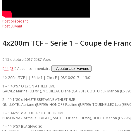
Navigation
Post
Post précédent
Post
précédent:
Post Suivant
de
suivant:
l’article
4x200m TCF – Serie 1 – Coupe de Fran
15 octobre 2017
587 Vues
44
3
Aucun commentaire
Ajouter aux Favoris
4 X 200m/TCF | | Série 1 | Chr : E | 08/10/2017 | 13:01
1 – 1’40″97 Q LYON ATHLETISME
GALVEZ Marina (SEF/91), MOUILLAC Diane (CAF/01), COUTURIER Marion (ESF/96)
2 – 1’41″80 q HAUTE BRETAGNE ATHLETISME
GUILLOTEL Auriane (JUF/99), HONORE Pauline (JUF/99), TOURNELLEC Lea (ESF/95
3 – 1’44″51 q A SUD ARDECHE DROME
PERSONNAZ Armelle (CAF/00), SAUTEL Oriane (JUF/99), BOLOT Manon (ESF/96),
4 – 1’49″57 BLAGNAC SC