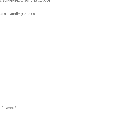
1), SORHAINDO Soriane (CAF/01)
UDE Camille (CAF/00)
qués avec
*