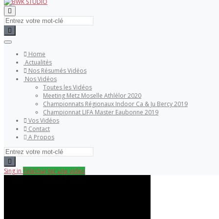
Home
Actualités
Nos Résumés Vidéos
Nos Vidéos
Toutes les Vidéos
Meeting Metz Moselle Athlélor 2020
Championnats Régionaux Indoor Ca & Ju Bercy 2019
Championnat LIFA Master Eaubonne 2019
Vos Vidéos
Contact
A Propos
Sing in
Télécharger une video