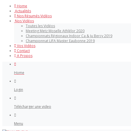
Home
Actualités
Nos Résumés Vidéos
Nos Vidéos
Toutes les Vidéos
Meeting Metz Moselle Athlélor 2020
Championnats Régionaux Indoor Ca & Ju Bercy 2019
Championnat LIFA Master Eaubonne 2019
Vos Vidéos
Contact
A Propos
Home
Login
Télécharger une video
Menu