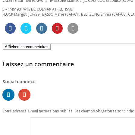
VALETTE Carmen (CAF/01), TEYSSEDRE Mathilde (JUF/98), COUZI Louise (CAF/0
5 – 1’49″90 PAYS DE COLMAR ATHLETISME
FLUCK Margot (JUF/99), BASSO Marie (CAF/01), BELTZUNG Emma (CAF/00), CLA
Afficher les commetaires
Laissez un commentaire
Social connect:
Votre adresse e-mail ne sera pas publiée.
Les champs obligatoires sont indi