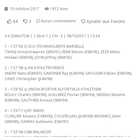
10 octobre 2017
1812 Vues
64
3
Ajouter aux Favoris
Aucun commentaire
4 X 200m/TCM | | Série 1 | Chr : E | 08/10/2017 | 13:34
1 – 1’27″63 Q SCO STE-MARGUERITE MARSEILLE
TSHIAJI Armand-warren (SEM/91), RENE Marvin (ESM/95), ZEZE Meba-
mickael (SEM/94), JOHN Jeffrey (SEM/92)
2 – 1’27″98 q AIX ATHLE PROVENCE
ANDRE Nans (ESM/97), GARDINER Rija (JUM/99), GROUSSIN Fabien (ESM/96),
CANO Christopher (JUM/98)
3 – 1’28″92 q UNION SPORTIVE ALFORTVILLE ATHLETISME
BOULY Charles (SEM/90), GUILLEREZ Florian (SEM/94), SINSEAU Maxime
(ESM/96), GAUTHIER Arnaud (SEM/94)
4 – 1’29″11 q RC ARRAS
CUVILLIER Amaury (CAM/00), COUZIN Jules (JUM/99), MAGNIEZ Julien
(SEM/85), DARRAS Guillaume (ESM/97)
5 – 1’32″96 USM MALAKOFF