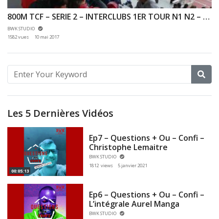
800M TCF – SERIE 2 – INTERCLUBS 1ER TOUR N1 N2 – 07/05/2017 – FRANCONVILLE
BWK STUDIO
1582 vues
10 mai 2017
Les 5 Dernières Vidéos
Ep7 – Questions + Ou – Confi –
Christophe Lemaitre
BWK STUDIO
1812 views
5 janvier 2021
00:05:13
Ep6 – Questions + Ou – Confi –
L’intégrale Aurel Manga
BWK STUDIO