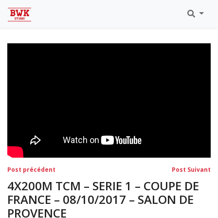
Toutes Les Vidéos
Meeting Metz Moselle Athlélor
2020
Championnats Régionaux Indoor
Ca & Ju Bercy 2019
Championnat LIFA Master
Eaubonne 2019
Navigation
Post
Po
Post précédent
Post Suivant
précédent:
su
de
4X200M TCM – SERIE 1 – COUPE DE
l’article
FRANCE – 08/10/2017 – SALON DE
PROVENCE