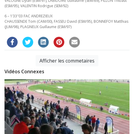
VALOGNE Dylan (ESM/97), LABIDOIRE Guillaume (SEM/89), PILLON Thibaut
(ESM/95), VALENTIN Rodrigue (SEM/92)
6 – 1’33″03 FAC ANDREZIEUX
CHAUSSENDE Tom (CAM/00), FASSEU David (ESM/95), BONNEFOY Matthias
(JUM/98), PLAGNEUX Guillaume (ESM/97)
Afficher les commetaires
Vidéos Connexes