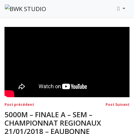
Navigation
Post
Po
Post précédent
Post Suivant
précédent:
su
de
5000M – FINALE A – SEM –
l’article
CHAMPIONNAT REGIONAUX
21/01/2018 – EAUBONNE