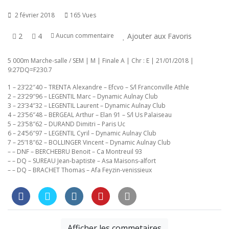
2 février 2018
165 Vues
2
4
Ajouter aux Favoris
Aucun commentaire
5 000m Marche-salle / SEM | M | Finale A | Chr : E | 21/01/2018 |
9:27DQ=F230.7
1 – 23’22″40 – TRENTA Alexandre – Efcvo – S/l Franconville Athle
2 – 23’29″96 – LEGENTIL Marc – Dynamic Aulnay Club
3 – 23’34″32 – LEGENTIL Laurent – Dynamic Aulnay Club
4 – 23’56″48 – BERGEAL Arthur – Elan 91 – S/l Us Palaiseau
5 – 23’58″62 – DURAND Dimitri – Paris Uc
6 – 24’56″97 – LEGENTIL Cyril – Dynamic Aulnay Club
7 – 25’18″62 – BOLLINGER Vincent – Dynamic Aulnay Club
– – DNF – BERCHEBRU Benoit – Ca Montreuil 93
– – DQ – SUREAU Jean-baptiste – Asa Maisons-alfort
– – DQ – BRACHET Thomas – Afa Feyzin-venissieux
Afficher les commetaires