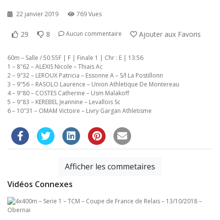
22 janvier 2019
769 Vues
29
8
Ajouter aux Favoris
Aucun commentaire
60m – Salle / 50 55F | F | Finale 1 | Chr : E | 13:56
1 – 8″62 – ALEXIS Nicole – Thiais Ac
2 – 9″32 – LEROUX Patricia – Essonne A – S/l La Postillonn
3 – 9″56 – RASOLO Laurence – Union Athletique De Montereau
4 – 9″80 – COSTES Catherine – Usm Malakoff
5 – 9″83 – KEREBEL Jeannine – Levallois Sc
6 – 10″31 – OMAM Victoire – Livry Gargan Athletisme
Afficher les commetaires
Vidéos Connexes