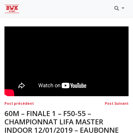
Toutes Les Vidéos
Meeting Metz Moselle Athlélor
2020
Championnats Régionaux Indoor
Ca & Ju Bercy 2019
Championnat LIFA Master
Eaubonne 2019
Navigation
Post
Po
Post précédent
Post Suivant
précédent:
su
de
60M – FINALE 1 – F50-55 –
l’article
CHAMPIONNAT LIFA MASTER
INDOOR 12/01/2019 – EAUBONNE