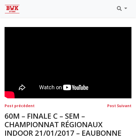
Toutes Les Vidéos
Meeting Metz Moselle Athlélor
2020
Championnats Régionaux Indoor
Ca & Ju Bercy 2019
Championnat LIFA Master
Eaubonne 2019
Navigation
Post
Po
Post précédent
Post Suivant
précédent:
su
de
60M – FINALE C – SEM –
l’article
CHAMPIONNAT RÉGIONAUX
INDOOR 21/01/2017 – EAUBONNE