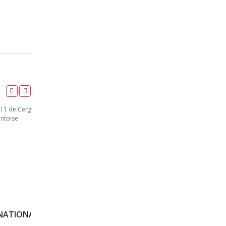
800M – TCM – MEETING NATIONAL 1 DE CERGY-PONTOISE – 22/06/2018 – CERGY-PONTOISE