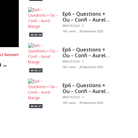
Ep6 – Questions +
Ou – Confi – Aurel
Manga
BWK STUDIO
165 views
29 décembre 2020
00:05:20
Ep6 – Questions +
Post
Ou – Confi – Aurel
st Suivant
suivant:
Mange
BWK STUDIO
 –
165 views
29 décembre 2020
00:05:21
Ep6 – Questions +
Ou – Confi – Aurel
Mange
BWK STUDIO
165 views
29 décembre 2020
00:05:21