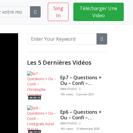
Sing
Télécharger Une
In
Video
Les 5 Dernières Vidéos
Ep7 – Questions +
Ou – Confi –
Christophe
BWK STUDIO
Lemaitre
165 views
5 janvier 2021
00:05:13
Ep6 – Questions +
Ou – Confi –
L’intégrale Aurel
BWK STUDIO
Manga
165 views
31 décembre 2020
00:17:17