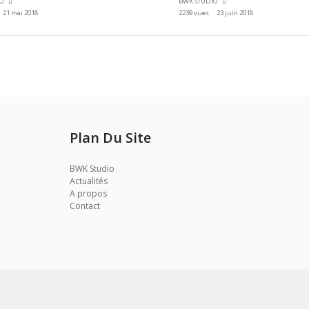
IO
BWK STUDIO
21 mai 2018
2239 vues
23 juin 2018
Plan Du Site
BWK Studio
Actualités
A propos
Contact