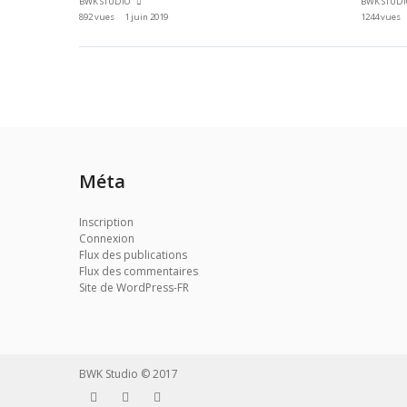
BWK STUDIO
BWK STUD
892 vues
1 juin 2019
1244 vues
Méta
Inscription
Connexion
Flux des publications
Flux des commentaires
Site de WordPress-FR
BWK Studio © 2017