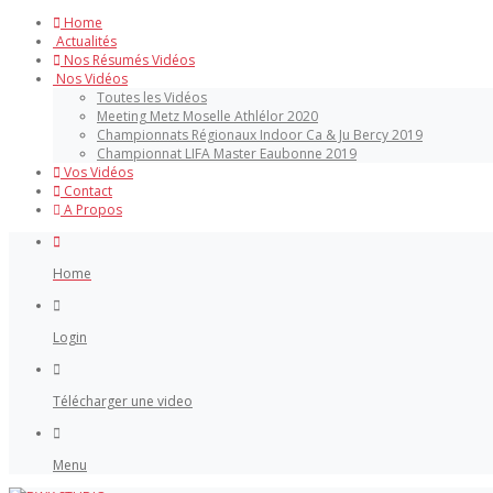
Home
Actualités
Nos Résumés Vidéos
Nos Vidéos
Toutes les Vidéos
Meeting Metz Moselle Athlélor 2020
Championnats Régionaux Indoor Ca & Ju Bercy 2019
Championnat LIFA Master Eaubonne 2019
Vos Vidéos
Contact
A Propos
Home
Login
Télécharger une video
Menu