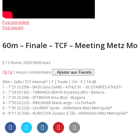
Navigation
Post
Post précédent
Post
précédent:
Post Suivant
de
suivant:
l’article
60m – Finale – TCF – Meeting Metz Mos
13 février 2020
609 Vues
8
4
Aucun commentaire
Ajouter aux Favoris
60m – Salle / TCF Internat° | F | Finale | Chr : E | 16:48
1 – 7″21 (0.209) – BASS Gina (GAM) – ATHLE 91 – S/L ETAMPES ATHLETI
2 – 7″28 (0.182) – TSIMANOUSKAYA Krystsina (Blr) – Belarus
3 – 7″41 (0.206) – EFTIMOVA Inna (Bul) – Bulgarie
4 – 7″50 (0.223) – RIMLINGER Marie-ange – Us Forbach
5 – 7″91 (0.220) – LAURENT Sarah – Athletisme Metz Metropole*
6 – 8″11 (0.336) – KUBICOVA Zuzana (CZE) – Athletisme Metz Metropole*