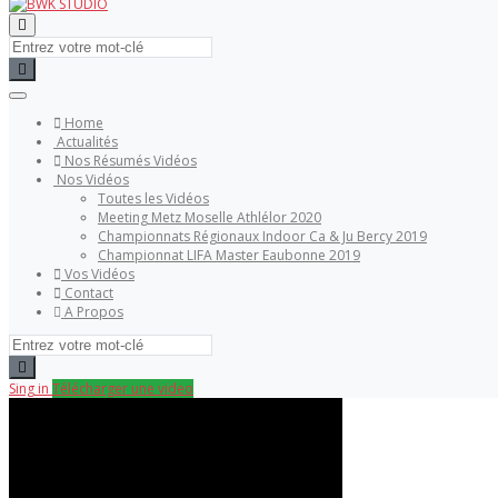
Home
Actualités
Nos Résumés Vidéos
Nos Vidéos
Toutes les Vidéos
Meeting Metz Moselle Athlélor 2020
Championnats Régionaux Indoor Ca & Ju Bercy 2019
Championnat LIFA Master Eaubonne 2019
Vos Vidéos
Contact
A Propos
Sing in
Télécharger une video